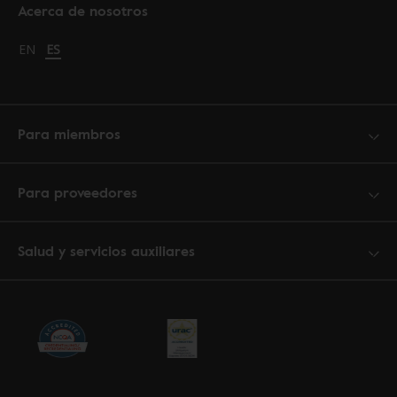
Acerca de nosotros
Change language to English
EN
Cambiar idioma a español
ES
Para miembros
Para proveedores
Salud y servicios auxiliares