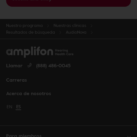
Nuestro programa
Nuestras clínicas
Resultados de búsqueda
AudioNova
Llamar
(888) 486-0045
Carreras
Acerca de nosotros
Change language to English
EN
Cambiar idioma a español
ES
Para miembros