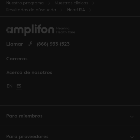
Nuestro programa
Nuestras clínicas
Resultados de búsqueda
HearUSA
Llamar
(866) 933-1523
Carreras
Acerca de nosotros
Change language to English
EN
Cambiar idioma a español
ES
Para miembros
Para proveedores