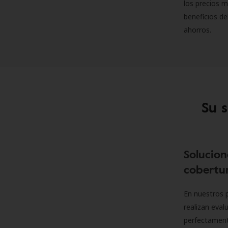
los precios m
beneficios de
ahorros.
Su 
Solucion
cobertur
En nuestros p
realizan eva
perfectamente