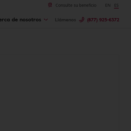
Consulte su beneficio
Change langu
EN
Cambiar 
ES
erca de nosotros
Llámenos
(877) 925-6372