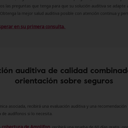
s las preguntas que tenga para que su solución auditiva se adapte 
Obtenga la mejor salud auditiva posible con atención continua y per
sperar en su primera consulta.
ión auditiva de calidad combinad
orientación sobre seguros
ínica asociada, recibirá una evaluación auditiva y una recomendación
 de audífonos si lo necesita.
cobertura de Amplifon
a
, recibirá una prueba de 60 días gratis, op