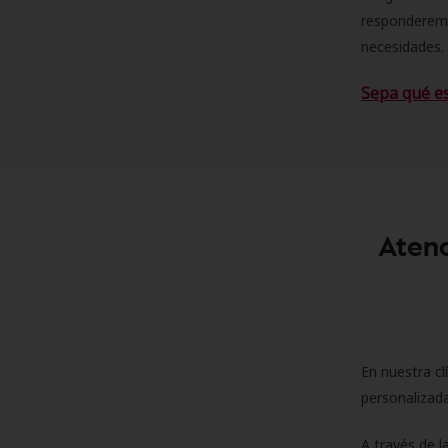
responderemo
necesidades. 
Sepa qué e
Atenc
En nuestra cl
personalizada
A través de l