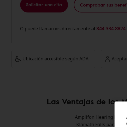
Solicitar una cita
Comprobar sus benefi
O puede llamarnos directamente al
844-334-8824 
Ubicación accesible según ADA
Acepta
Las Ventajas de los 
Amplifon Hearing Health
Klamath Falls para ofre