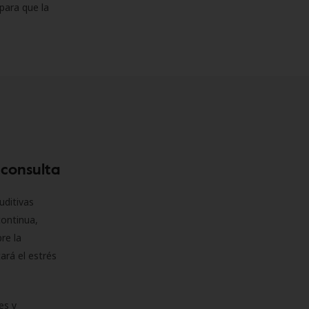
para que la
 consulta
uditivas
continua,
re la
ará el estrés
es y