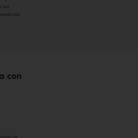
a sus
sonalizada.
a con
ciones de