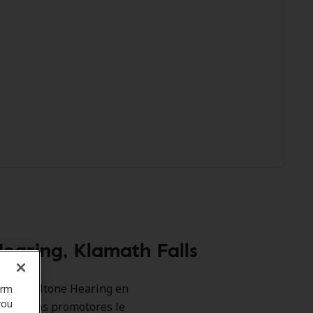
earing, Klamath Falls
 como Beltone Hearing en
orm
you
. Nuestros promotores le