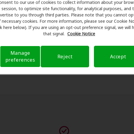
onsent to our use of cookies to collect information about your brow
programan exámenes con profesionales licenciados para eval
session, to optimize site functionality, for analytical purposes, and 
Antes de su consulta en Beltone Hearing, Amplifon Hearing H
vertise to you through third parties. Please note that you cannot op
eguro para reducir sus gastos de bolsillo y de presentar una 
f necessary cookies. For more information, please see our Cookie No
ink here below). If you are using an opt-out preference signal, we will
xperiencia de atención auditiva y liberarlo de preocupacion
that signal.
Cookie Notice
 sobre el seguro y con opciones de pago flexibles cuando es
Manage
Reject
Accept
preferences