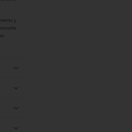
s.
miento y
e escucha
az.