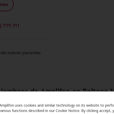
cios
| TTY: 711
ndo nuevos pacientes
Miembros de Amplifon en Beltone H
 Care se asocia con muchos planes de beneficios y clínicas
Amplifon uses cookies and similar technology on its website to perf
various functions described in our Cookie Notice. By clicking accept, 
cer descuentos especiales en audífonos y atención auditiva