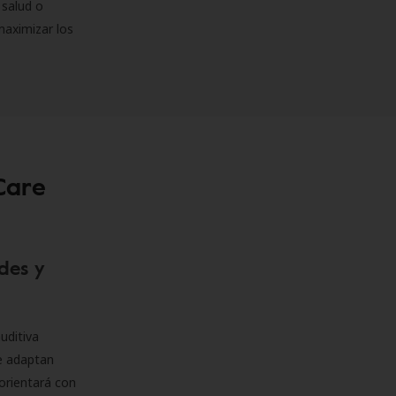
 salud o
maximizar los
Care
des y
uditiva
se adaptan
orientará con