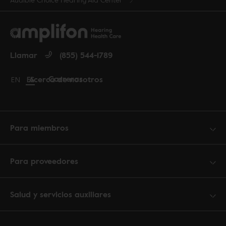
Llamar
(855) 544-1789
Carreras
Acerca de nosotros
Change language to English
EN
Cambiar idioma a español
ES
Para miembros
Para proveedores
Salud y servicios auxiliares