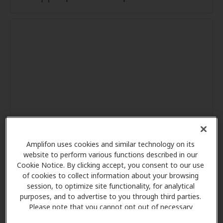
Amplifon uses cookies and similar technology on its
website to perform various functions described in our
Cookie Notice. By clicking accept, you consent to our use
of cookies to collect information about your browsing
session, to optimize site functionality, for analytical
purposes, and to advertise to you through third parties.
Please note that you cannot opt out of necessary
cookies. For more information, please see our Cookie