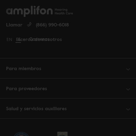
Llamar
(866) 990-6018
Carreras
Acerca de nosotros
Change language to English
EN
Cambiar idioma a español
ES
Para miembros
Para proveedores
Salud y servicios auxiliares