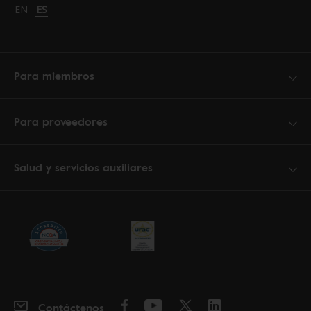
Change language to English
EN
Cambiar idioma a español
ES
Para miembros
Para proveedores
Salud y servicios auxiliares
Contáctenos