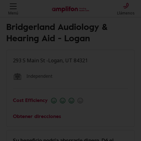
Menú
Llámenos
Bridgerland Audiology &
Hearing Aid - Logan
293 S Main St -Logan, UT 84321
Independent
Cost Efficiency
Obtener direcciones
Su beneficio podría ahorrarle dinero. Dé el