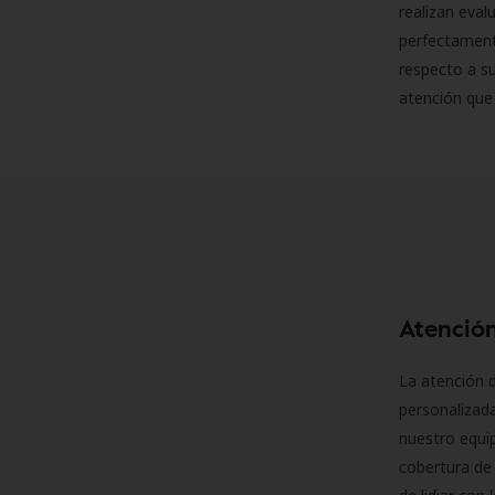
realizan eva
perfectamente
respecto a su
atención que
Atención
La atención d
personalizad
nuestro equip
cobertura de 