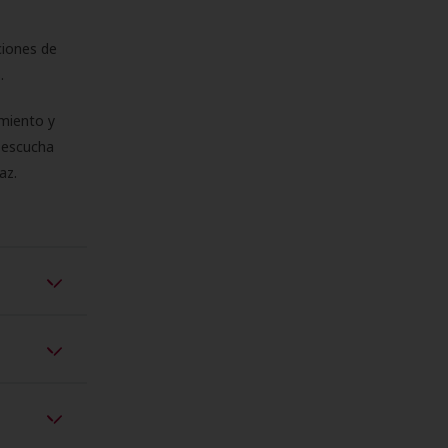
ciones de
s.
miento y
e escucha
az.