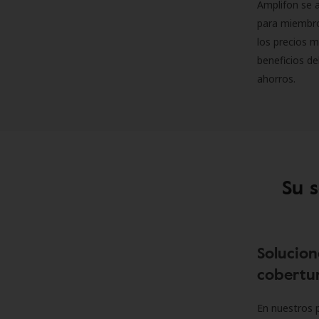
Amplifon se a
para miembro
los precios m
beneficios de
ahorros.
Su 
Solucion
cobertur
En nuestros p