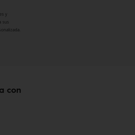
es y
a sus
sonalizada.
a con