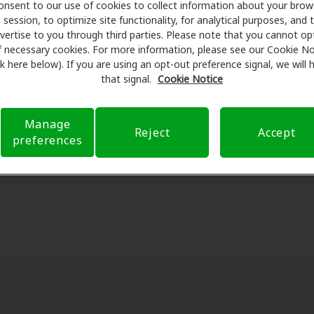
onsent to our use of cookies to collect information about your brow
are se asocia con muchos planes de beneficios y clínicas 
session, to optimize site functionality, for analytical purposes, and 
ntos especiales en audífonos y atención auditiva. Nuestros 
vertise to you through third parties. Please note that you cannot op
ámenes con profesionales licenciados para evaluaciones, pr
f necessary cookies. For more information, please see our Cookie No
ink here below). If you are using an opt-out preference signal, we will
onsulta en Logan Hearing Zone, Amplifon Hearing Health Care 
that signal.
Cookie Notice
educir sus gastos de bolsillo y de presentar una derivación
ia de atención auditiva y liberarlo de preocupaciones con 
bre el seguro y con opciones de pago flexibles cuando están
Manage
Reject
Accept
preferences