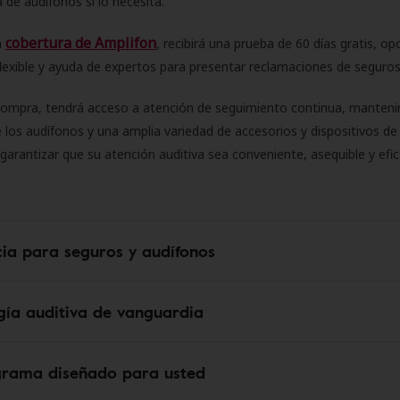
 de audífonos si lo necesita.
cobertura de Amplifon
a
, recibirá una prueba de 60 días gratis, op
flexible y ayuda de expertos para presentar reclamaciones de seguro
compra, tendrá acceso a atención de seguimiento continua, manteni
 los audífonos y una amplia variedad de accesorios y dispositivos d
 garantizar que su atención auditiva sea conveniente, asequible y efic
cia para seguros y audífonos
gía auditiva de vanguardia
grama diseñado para usted