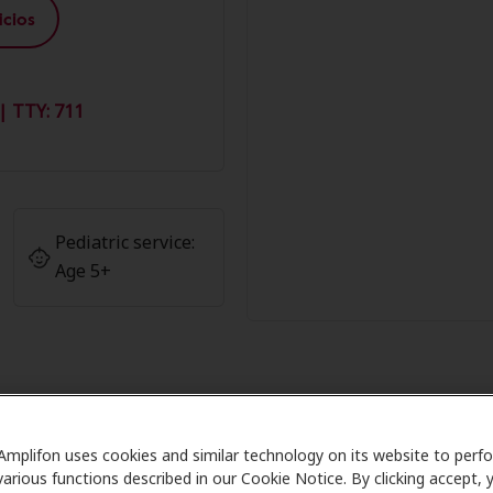
cios
| TTY: 711
Pediatric service:
Age 5+
s Miembros de Amplifon en Logan 
Amplifon uses cookies and similar technology on its website to perf
various functions described in our Cookie Notice. By clicking accept, 