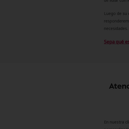
de lidiar con
Luego de su 
responderemo
necesidades. 
Sepa qué e
Atenc
En nuestra cl