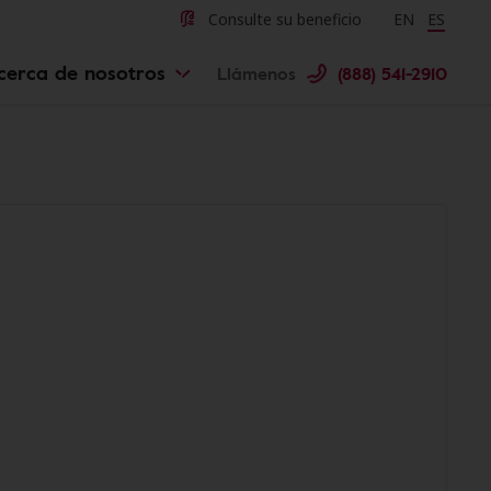
Consulte su beneficio
Change langu
EN
Cambiar 
ES
cerca de nosotros
Llámenos
(888) 541-2910