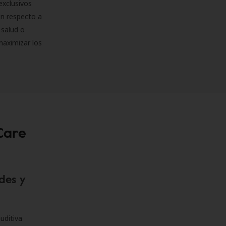
exclusivos
on respecto a
 salud o
maximizar los
Care
des y
uditiva