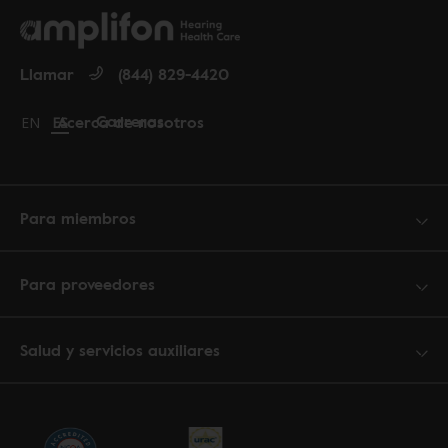
Llamar
(844) 829-4420
Carreras
Acerca de nosotros
Change language to English
EN
Cambiar idioma a español
ES
Para miembros
Para proveedores
Salud y servicios auxiliares