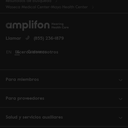
Resultados de búsqueda
Waseca Medical Center-Mayo Health Center
Llamar
(855) 236-1879
Carreras
Acerca de nosotros
Change language to English
EN
Cambiar idioma a español
ES
Para miembros
Para proveedores
Salud y servicios auxiliares