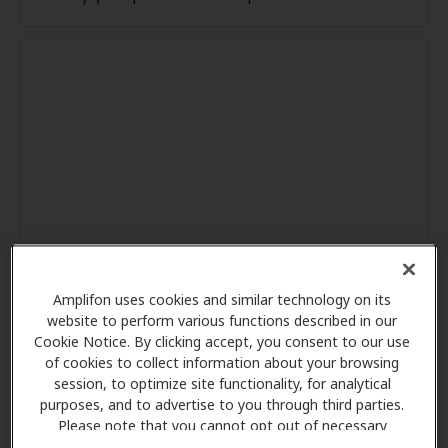
Amplifon uses cookies and similar technology on its
website to perform various functions described in our
Cookie Notice. By clicking accept, you consent to our use
of cookies to collect information about your browsing
session, to optimize site functionality, for analytical
purposes, and to advertise to you through third parties.
Please note that you cannot opt out of necessary
cookies. For more information, please see our Cookie