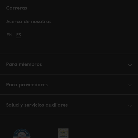
Carreras
Acerca de nosotros
Change language to English
EN
Cambiar idioma a español
ES
Para miembros
Para proveedores
Salud y servicios auxiliares