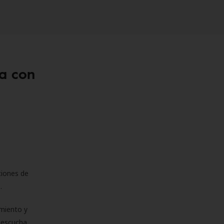
a con
ciones de
s.
miento y
e escucha