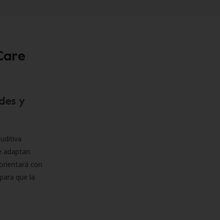
Care
des y
uditiva
se adaptan
orientará con
para que la