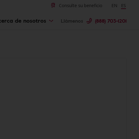
Consulte su beneficio
Change langu
EN
Cambiar 
ES
cerca de nosotros
Llámenos
(888) 703-1201