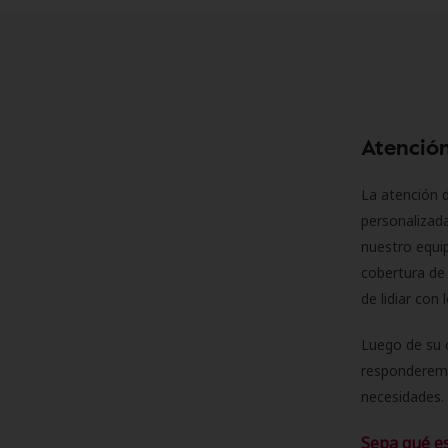
Atención
La atención d
personalizad
nuestro equip
cobertura de 
de lidiar con
Luego de su 
responderemo
necesidades. 
Sepa qué e