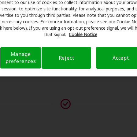
onsent to our use of cookies to collect information about your brow
programan exámenes con profesionales licenciados para eval
session, to optimize site functionality, for analytical purposes, and 
ntes de su consulta en Advanced Audiology Of Ny PC, Amplif
vertise to you through third parties. Please note that you cannot op
cobertura de seguro para reducir sus gastos de bolsillo y de 
f necessary cookies. For more information, please see our Cookie No
ink here below). If you are using an opt-out preference signal, we will
r transparente su experiencia de atención auditiva y libera
that signal.
Cookie Notice
 preguntas sobre el seguro y con opciones de pago flexible
Manage
Reject
Accept
preferences
vor contáctenos si no aparece ningún proveedor en esta ub