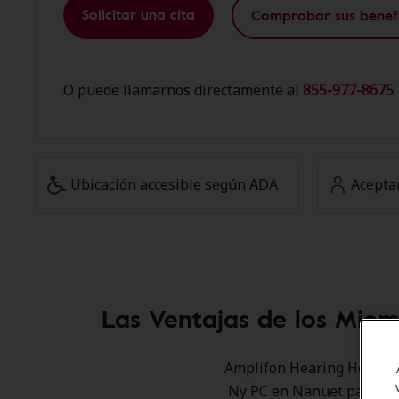
Solicitar una cita
Comprobar sus benefi
O puede llamarnos directamente al
855-977-8675 
Ubicación accesible según ADA
Acepta
Las Ventajas de los Mie
Amplifon Hearing Health C
Ny PC en Nanuet para ofr