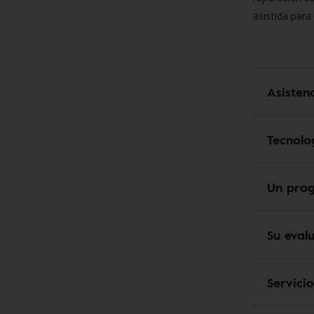
asistida para
Asisten
Tecnolo
Un pro
Su eval
Servici