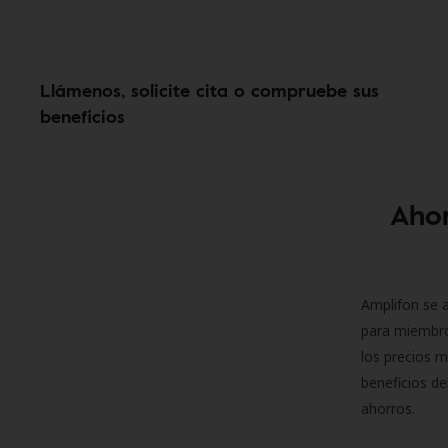
Llámenos, solicite cita o compruebe sus
beneficios
Ahor
Amplifon se a
para miembro
los precios m
beneficios de
ahorros.