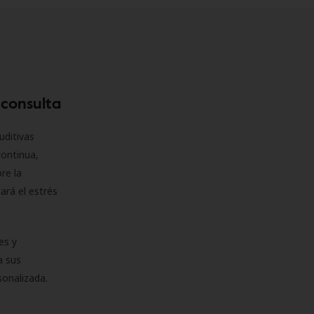
 consulta
uditivas
continua,
re la
ará el estrés
es y
a sus
sonalizada.