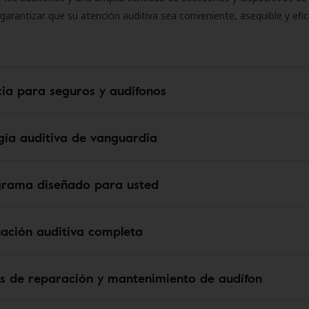
 garantizar que su atención auditiva sea conveniente, asequible y efic
cia para seguros y audífonos
gía auditiva de vanguardia
grama diseñado para usted
uación auditiva completa
os de reparación y mantenimiento de audífon