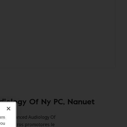
diology Of Ny PC, Nanuet
como Advanced Audiology Of
orm
you
a. Nuestros promotores le