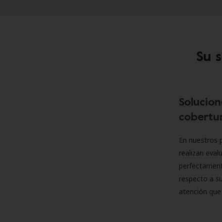
Su 
Solucion
cobertur
En nuestros p
realizan eva
perfectamente
respecto a su
atención que