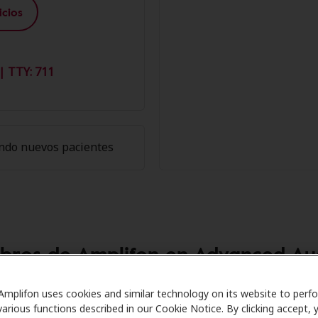
cios
| TTY: 711
ndo nuevos pacientes
mbros de Amplifon en Advanced Au
are se asocia con muchos planes de beneficios y clínicas 
Amplifon uses cookies and similar technology on its website to perf
various functions described in our Cookie Notice. By clicking accept, 
ecer descuentos especiales en audífonos y atención auditiv