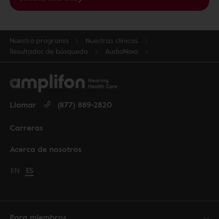
Nuestro programa
Nuestras clínicas
Resultados de búsqueda
AudioNova
Llamar
(877) 889-2820
Carreras
Acerca de nosotros
Change language to English
EN
Cambiar idioma a español
ES
Para miembros