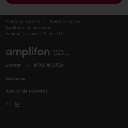
Nuestro programa
Nuestras clínicas
Resultados de búsqueda
Hearing Resolutions Center, LLC
Llamar
(866) 918-2524
Carreras
Acerca de nosotros
Change language to English
EN
Cambiar idioma a español
ES