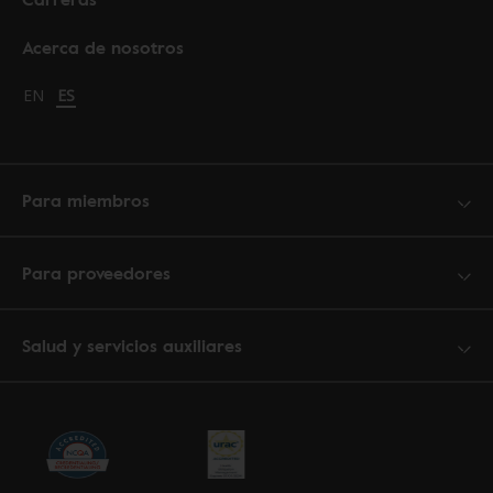
Acerca de nosotros
Change language to English
EN
Cambiar idioma a español
ES
Para miembros
Para proveedores
Salud y servicios auxiliares