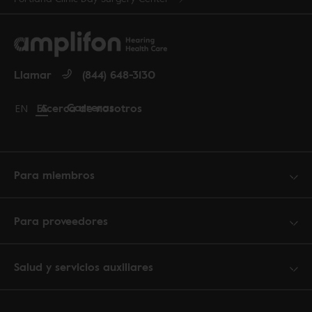
Llamar
(844) 648-3130
Carreras
Acerca de nosotros
Change language to English
EN
Cambiar idioma a español
ES
Para miembros
Para proveedores
Salud y servicios auxiliares