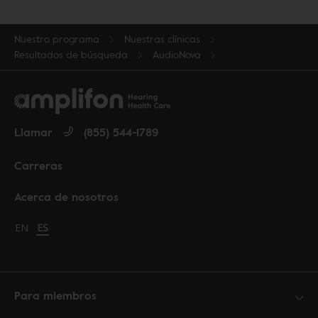
Nuestro programa
Nuestras clínicas
Resultados de búsqueda
AudioNova
Llamar
(855) 544-1789
Carreras
Acerca de nosotros
Change language to English
EN
Cambiar idioma a español
ES
Para miembros