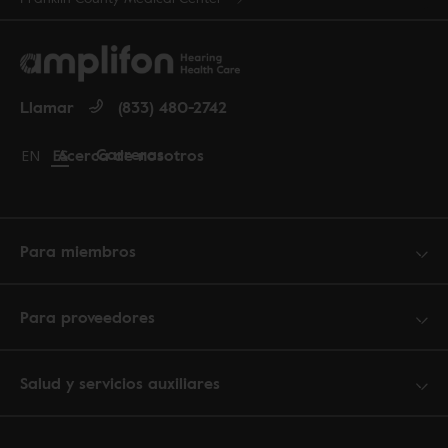
Llamar
(833) 480-2742
Carreras
Acerca de nosotros
Change language to English
EN
Cambiar idioma a español
ES
Para miembros
Para proveedores
Salud y servicios auxiliares