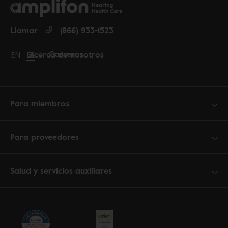
Llamar
(866) 933-1523
Carreras
Acerca de nosotros
Change language to English
EN
Cambiar idioma a español
ES
Para miembros
Para proveedores
Salud y servicios auxiliares