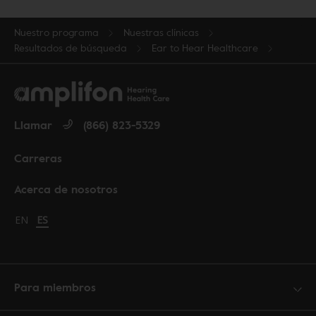
Nuestro programa
Nuestras clínicas
Resultados de búsqueda
Ear to Hear Healthcare
Llamar
(866) 823-5329
Carreras
Acerca de nosotros
Change language to English
EN
Cambiar idioma a español
ES
Para miembros