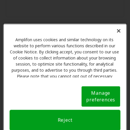
Amplifon uses cookies and similar technology on its
Las Ventajas de los Miembros
website to perform various functions described in our
de Amplifon en Puget Sound
Cookie Notice. By clicking accept, you consent to our use
Hearing Aid & Audiology,
of cookies to collect information about your browsing
Seattle
session, to optimize site functionality, for analytical
purposes, and to advertise to you through third parties.
Please note that you cannot opt out of necessary
cookies. For more information, please see our Cookie
Amplifon Hearing Health Care se asocia con muchos
Notice (link here below). If you are using an opt-out
planes de beneficios y clínicas como Puget Sound
Manage
preference signal, we will honor that signal.
Cookie
Hearing Aid & Audiology en Seattle para ofrecer
preferences
Notice
descuentos especiales en audífonos y atención
auditiva. Nuestros promotores le explican sus
Reject
beneficios y programan exámenes con profesionales
licenciados para evaluaciones, pruebas de ajuste y