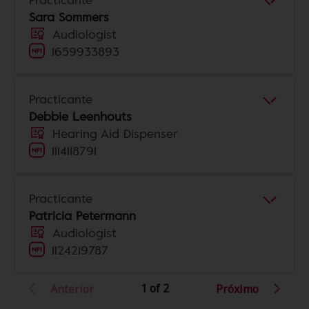
Sara Sommers
Audiologist
1659933893
Practicante
Debbie Leenhouts
Hearing Aid Dispenser
1114118791
Practicante
Patricia Petermann
Audiologist
1124219787
1 of 2
Anterior
Próximo