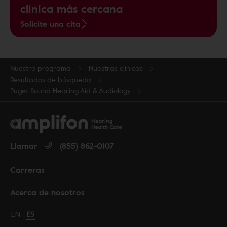
clínica más cercana
Solicite una cita
Nuestro programa
Nuestras clínicas
Resultados de búsqueda
Puget Sound Hearing Aid & Audiology
Llamar
(855) 862-0107
Carreras
Acerca de nosotros
Change language to English
EN
Cambiar idioma a español
ES