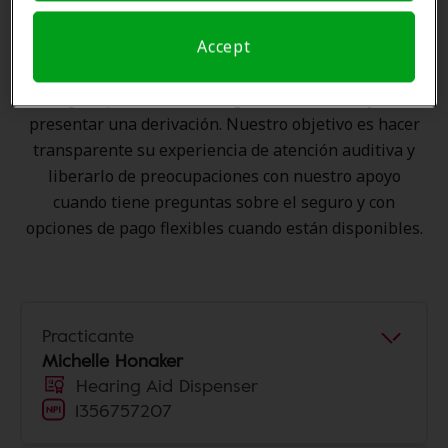
atención al cliente. Antes de su consulta en Puget
Sound Hearing Aid & Audiology, Amplifon Hearing
Accept
Health Care se encarga de verificar su cobertura de
seguro para reducir sus gastos de bolsillo y de
presentar una derivación. Nuestro objetivo es hacer
transparente su experiencia de atención auditiva y
liberarlo de preocupaciones con nuestro apoyo
cuando tiene preguntas sobre el seguro y con
opciones de pago flexibles cuando están disponibles.
Practicante
Michelle Honaker
Hearing Aid Dispenser
1356757207