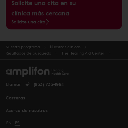
Solicite una cita en su
clínica más cercana
Solicite una cita
Nuestro programa
Nuestras clínicas
Resultados de búsqueda
The Hearing Aid Center
Llamar
(833) 735-1964
Carreras
Acerca de nosotros
Change language to English
EN
Cambiar idioma a español
ES