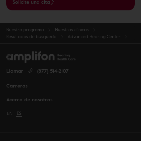
Solicite una cita
Nuestro programa
Nuestras clínicas
Resultados de búsqueda
Advanced Hearing Center
Llamar
(877) 514-2107
Carreras
Acerca de nosotros
Change language to English
EN
Cambiar idioma a español
ES