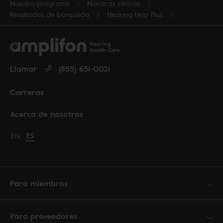
Nuestro programa
Nuestras clínicas
Resultados de búsqueda
Hearing Help Plus
Llamar
(855) 651-0021
Carreras
Acerca de nosotros
Change language to English
EN
Cambiar idioma a español
ES
Para miembros
Para proveedores