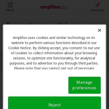
Menú
Llámenos
Encuentre una clínica cercana
Mi ubicación
Amplifon uses cookies and similar technology on its
website to perform various functions described in our
Cookie Notice. By clicking accept, you consent to our use
of cookies to collect information about your browsing
session, to optimize site functionality, for analytical
More filters
purposes, and to advertise to you through third parties.
Please note that you cannot opt out of necessary
cookies. For more information, please see our Cookie
Notice (link here below). If you are using an opt-out
Manage
preference signal, we will honor that signal.
Cookie
preferences
Notice
Reject