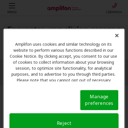
Menú
Llámenos
Encuentre una clínica cercana
Mi ubicación
Amplifon uses cookies and similar technology on its
website to perform various functions described in our
Cookie Notice. By clicking accept, you consent to our use
of cookies to collect information about your browsing
session, to optimize site functionality, for analytical
More filters
purposes, and to advertise to you through third parties.
Please note that you cannot opt out of necessary
cookies. For more information, please see our Cookie
Notice (link here below). If you are using an opt-out
Manage
preference signal, we will honor that signal.
Cookie
preferences
Notice
Reject