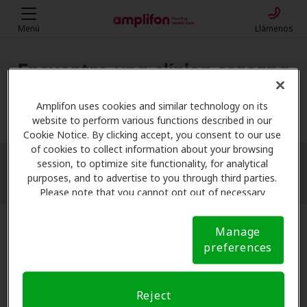
Menú
Llámenos
Encuentre una clínica cercana
Mi ubicación
Amplifon uses cookies and similar technology on its
website to perform various functions described in our
Cookie Notice. By clicking accept, you consent to our use
of cookies to collect information about your browsing
session, to optimize site functionality, for analytical
More filters
purposes, and to advertise to you through third parties.
Please note that you cannot opt out of necessary
cookies. For more information, please see our Cookie
Notice (link here below). If you are using an opt-out
Manage
preference signal, we will honor that signal.
Cookie
preferences
Notice
Reject