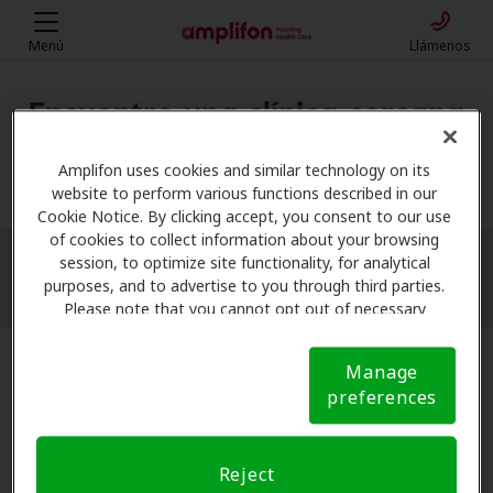
Menú
Llámenos
Encuentre una clínica cercana
Mi ubicación
Amplifon uses cookies and similar technology on its
website to perform various functions described in our
Cookie Notice. By clicking accept, you consent to our use
of cookies to collect information about your browsing
session, to optimize site functionality, for analytical
More filters
purposes, and to advertise to you through third parties.
Please note that you cannot opt out of necessary
cookies. For more information, please see our Cookie
Notice (link here below). If you are using an opt-out
Manage
preference signal, we will honor that signal.
Cookie
preferences
Notice
Reject