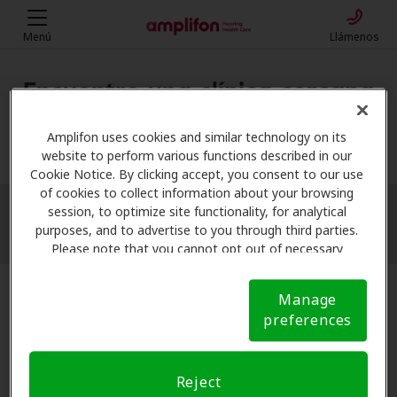
Menú
Llámenos
Encuentre una clínica cercana
Mi ubicación
Amplifon uses cookies and similar technology on its
website to perform various functions described in our
Cookie Notice. By clicking accept, you consent to our use
of cookies to collect information about your browsing
session, to optimize site functionality, for analytical
More filters
purposes, and to advertise to you through third parties.
Please note that you cannot opt out of necessary
cookies. For more information, please see our Cookie
Notice (link here below). If you are using an opt-out
Manage
preference signal, we will honor that signal.
Cookie
preferences
Notice
Reject