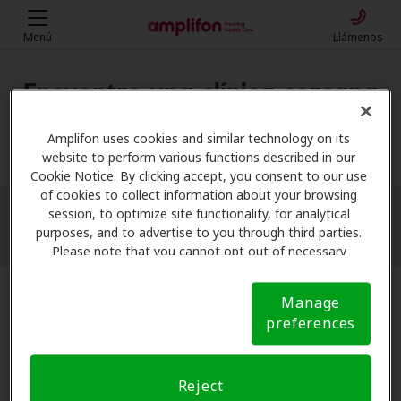
Menú
Llámenos
Encuentre una clínica cercana
Mi ubicación
Amplifon uses cookies and similar technology on its
website to perform various functions described in our
Cookie Notice. By clicking accept, you consent to our use
of cookies to collect information about your browsing
session, to optimize site functionality, for analytical
More filters
purposes, and to advertise to you through third parties.
Please note that you cannot opt out of necessary
cookies. For more information, please see our Cookie
Notice (link here below). If you are using an opt-out
Manage
preference signal, we will honor that signal.
Cookie
preferences
Notice
Reject