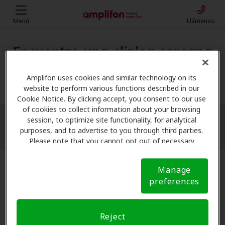
Menú
Llámenos
Encuentre una clínica cercana
Mi ubicación
Amplifon uses cookies and similar technology on its
website to perform various functions described in our
Cookie Notice. By clicking accept, you consent to our use
of cookies to collect information about your browsing
session, to optimize site functionality, for analytical
More filters
purposes, and to advertise to you through third parties.
Please note that you cannot opt out of necessary
cookies. For more information, please see our Cookie
Notice (link here below). If you are using an opt-out
Manage
preference signal, we will honor that signal.
Cookie
preferences
Notice
Reject