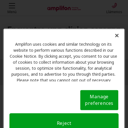
Menú
Llámenos
Encuentre una clínica cercana
Mi ubicación
Amplifon uses cookies and similar technology on its
website to perform various functions described in our
Cookie Notice. By clicking accept, you consent to our use
of cookies to collect information about your browsing
session, to optimize site functionality, for analytical
More filters
purposes, and to advertise to you through third parties.
Please note that you cannot opt out of necessary
cookies. For more information, please see our Cookie
Notice (link here below). If you are using an opt-out
Manage
preference signal, we will honor that signal.
Cookie
preferences
Notice
Reject