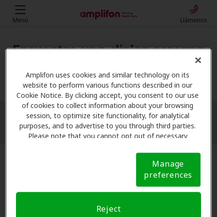
Menú
Llámenos
Encuentre una clínica cercana
Mi ubicación
Amplifon uses cookies and similar technology on its
website to perform various functions described in our
Cookie Notice. By clicking accept, you consent to our use
of cookies to collect information about your browsing
session, to optimize site functionality, for analytical
More filters
purposes, and to advertise to you through third parties.
Please note that you cannot opt out of necessary
cookies. For more information, please see our Cookie
Notice (link here below). If you are using an opt-out
Manage
preference signal, we will honor that signal.
Cookie
preferences
Notice
Reject