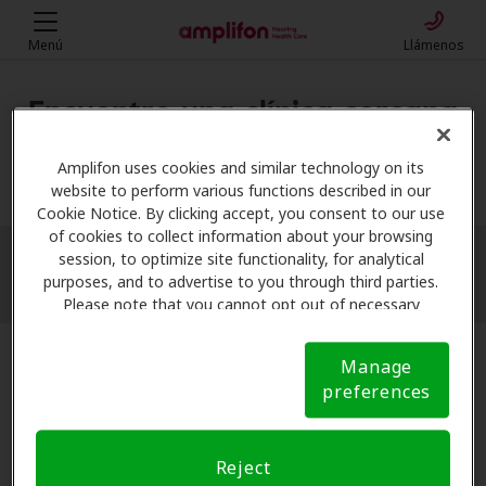
Menú
Llámenos
Encuentre una clínica cercana
Mi ubicación
Amplifon uses cookies and similar technology on its
website to perform various functions described in our
Cookie Notice. By clicking accept, you consent to our use
of cookies to collect information about your browsing
session, to optimize site functionality, for analytical
More filters
purposes, and to advertise to you through third parties.
Please note that you cannot opt out of necessary
cookies. For more information, please see our Cookie
Notice (link here below). If you are using an opt-out
Manage
preference signal, we will honor that signal.
Cookie
preferences
Notice
Reject