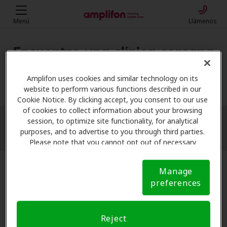
Menú
Llámenos
Encuentre una clínica cercana
Mi ubicación
Amplifon uses cookies and similar technology on its
website to perform various functions described in our
Cookie Notice. By clicking accept, you consent to our use
of cookies to collect information about your browsing
session, to optimize site functionality, for analytical
More filters
purposes, and to advertise to you through third parties.
Please note that you cannot opt out of necessary
cookies. For more information, please see our Cookie
Notice (link here below). If you are using an opt-out
Manage
preference signal, we will honor that signal.
Cookie
preferences
Notice
Reject