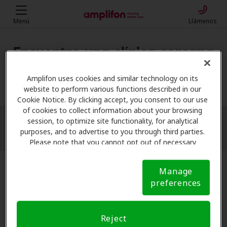
Menú
Llámenos
Encuentre una clínica cercana
Mi ubicación
Amplifon uses cookies and similar technology on its
website to perform various functions described in our
Cookie Notice. By clicking accept, you consent to our use
of cookies to collect information about your browsing
session, to optimize site functionality, for analytical
More filters
purposes, and to advertise to you through third parties.
Please note that you cannot opt out of necessary
cookies. For more information, please see our Cookie
Notice (link here below). If you are using an opt-out
Manage
preference signal, we will honor that signal.
Cookie
preferences
Notice
Reject