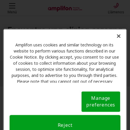
Menú
Llámenos
Encuentre una clínica cercana
Mi ubicación
Amplifon uses cookies and similar technology on its
website to perform various functions described in our
Cookie Notice. By clicking accept, you consent to our use
of cookies to collect information about your browsing
session, to optimize site functionality, for analytical
More filters
purposes, and to advertise to you through third parties.
Please note that you cannot opt out of necessary
cookies. For more information, please see our Cookie
Notice (link here below). If you are using an opt-out
Manage
preference signal, we will honor that signal.
Cookie
preferences
Notice
Reject