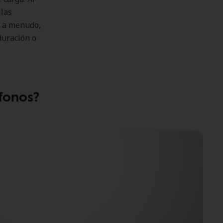
ilas
e a menudo,
duración o
fonos?