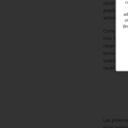
c
usuario ten
pueden caer
ad
activadas en
o
(l
Como altern
litio. Esto
recarga en 
tecnología 
sustitución
reutilizabl
Las pilas r
pilas norma