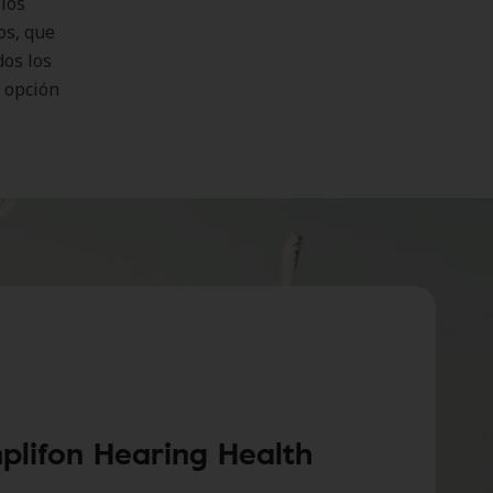
los
os, que
dos los
a opción
plifon Hearing Health