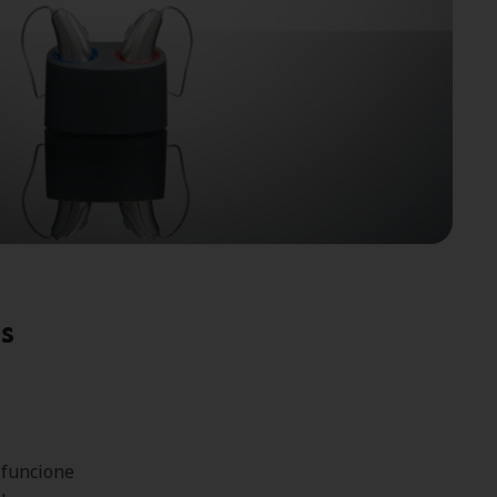
s
 funcione