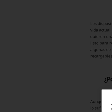
Los disposi
vida actual
quieren una
listo para 
algunas de 
recargables
¿P
Aunque las
lo suficien