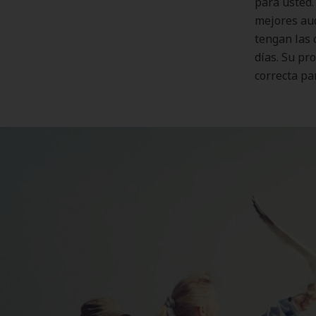
para usted.
mejores aud
tengan las 
días. Su pr
correcta pa