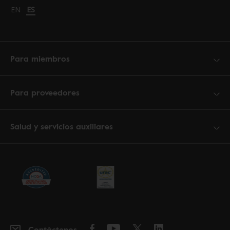
Change language to English
EN
Cambiar idioma a español
ES
Para miembros
Para proveedores
Salud y servicios auxiliares
Contáctenos