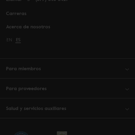
Carreras
Acerca de nosotros
Change language to English
EN
Cambiar idioma a español
ES
Para miembros
Para proveedores
Salud y servicios auxiliares