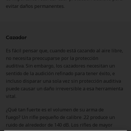
evitar daños permanentes.
Cazador
Es fácil pensar que, cuando está cazando al aire libre,
no necesita preocuparse por la protección
auditiva. Sin embargo, los cazadores necesitan un
sentido de la audición refinado para tener éxito, e
incluso disparar una sola vez sin protección auditiva
puede causar un daño irreversible a esa herramienta
vital.
¿Qué tan fuerte es el volumen de su arma de
fuego? Un rifle pequeño de calibre .22 produce un
ruido de alrededor de 140 dB. Los rifles de mayor