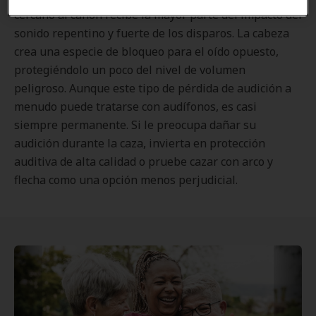
cercano al cañón recibe la mayor parte del impacto del
sonido repentino y fuerte de los disparos. La cabeza
crea una especie de bloqueo para el oído opuesto,
protegiéndolo un poco del nivel de volumen
peligroso. Aunque este tipo de pérdida de audición a
menudo puede tratarse con audífonos, es casi
siempre permanente. Si le preocupa dañar su
audición durante la caza, invierta en protección
auditiva de alta calidad o pruebe cazar con arco y
flecha como una opción menos perjudicial.