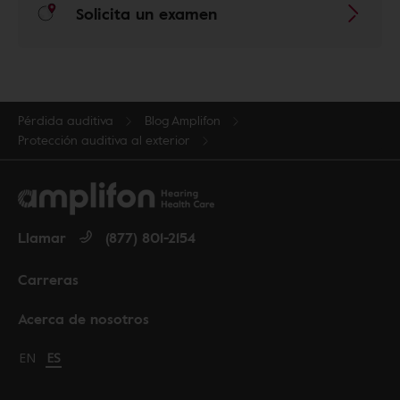
Solicita un examen
Pérdida auditiva
Blog Amplifon
Protección auditiva al exterior
Llamar
(877) 801-2154
Carreras
Acerca de nosotros
Change language to English
EN
Cambiar idioma a español
ES