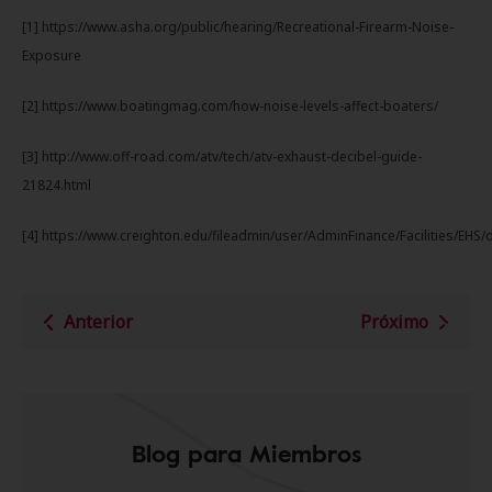
[1] https://www.asha.org/public/hearing/Recreational-Firearm-Noise-
Exposure
[2] https://www.boatingmag.com/how-noise-levels-affect-boaters/
[3] http://www.off-road.com/atv/tech/atv-exhaust-decibel-guide-
21824.html
[4] https://www.creighton.edu/fileadmin/user/AdminFinance/Facilities/EHS/
Anterior
Próximo
Blog para Miembros