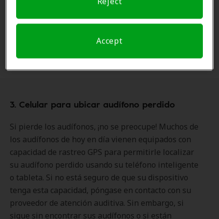
Reject
vendedores minoristas en línea.
Adquiera un extensor de mascarilla que le
permita fijar las tiras detrás de la cabeza.
También puede hacer una propia con un retazo
Accept
de tela adicional y unos botones.
3. Celular para ubicar audífono perdido
Si pierde los audífonos, ¡no se preocupe! Muchos de
los audífonos de hoy en día vienen equipados con
capacidad de rastreo GPS para permitirle localizar
su audífono perdido usando su teléfono inteligente
o tableta. Si no está seguro de que su dispositivo
tenga esta capacidad, póngase en contacto con su
proveedor de atención auditiva. Sin embargo, si
sigue sin encontrar sus audífonos o si están