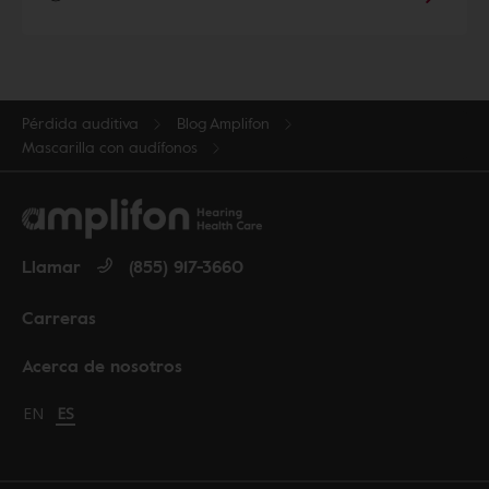
Pérdida auditiva
Blog Amplifon
Mascarilla con audífonos
Llamar
(855) 917-3660
Carreras
Acerca de nosotros
Change language to English
EN
Cambiar idioma a español
ES