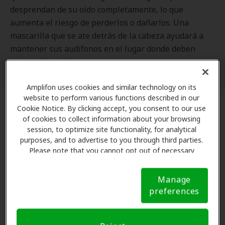
desprendan de su oído completamente, lo que
aumenta el riesgo de perderlos o dañarlos. Una
mascarilla que se ate detrás de la cabeza ayudará a
mantener sus audífonos en el lugar donde deben
estar: en los oídos.
Amplifon uses cookies and similar technology on its
website to perform various functions described in our
Cookie Notice. By clicking accept, you consent to our use
2. “Hackear” la mascarilla
of cookies to collect information about your browsing
session, to optimize site functionality, for analytical
Si ya tiene una máscara con tiras para las orejas,
purposes, and to advertise to you through third parties.
asegúrelas utilizando algunas de estas soluciones
Please note that you cannot opt out of necessary
cookies. For more information, please see our Cookie
creativas:
Notice (link here below). If you are using an opt-out
Manage
preference signal, we will honor that signal.
Cookie
Cosa dos botones grandes en una vincha justo
preferences
Notice
encima de las orejas. También puede comprar
una vincha ya preparada a través de muchos