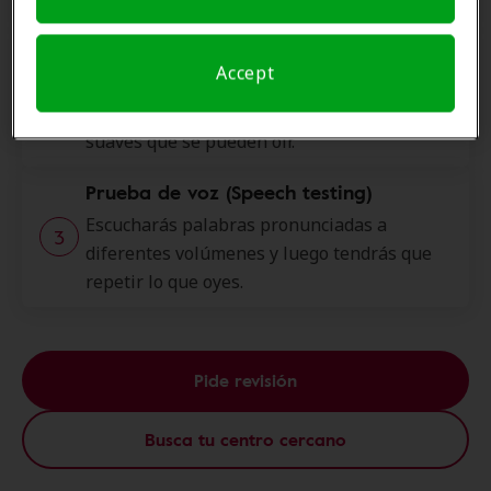
oído interno.
Pruebas de tonos puros
Accept
Una máquina emite tonos a diferentes
frecuencias y luego mide los tonos más
suaves que se pueden oír.
Prueba de voz (Speech testing)
Escucharás palabras pronunciadas a
diferentes volúmenes y luego tendrás que
repetir lo que oyes.
Pide revisión
Busca tu centro cercano