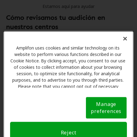
Estamos aquí para ayudar
Cómo revisamos tu audición en
nuestros centros
Revisión auditiva online
Amplifon uses cookies and similar technology on its
website to perform various functions described in our
Prueba de audición online
Cookie Notice. By clicking accept, you consent to our use
Una prueba auditiva rápida de 3 minutos para
of cookies to collect information about your browsing
session, to optimize site functionality, for analytical
verificar tu audición en ambos oídos mediante
purposes, and to advertise to you through third parties.
el uso de diferentes frecuencias.
Please note that you cannot opt out of necessary
Revisión auditiva profesional gratuita
cookies. For more information, please see our Cookie
Notice (link here below). If you are using an opt-out
Pruebas de conducción ósea
Manage
preference signal, we will honor that signal.
Cookie
preferences
Notice
Se coloca un pequeño dispositivo vibratorio
contra el hueso mastoideo, detrás de la
oreja, para revelar cualquier problema en el
Reject