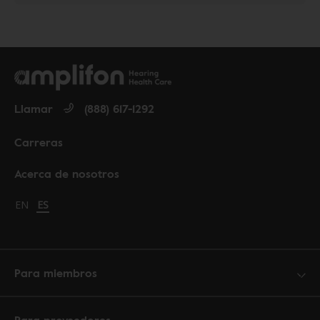
Llamar
(888) 617-1292
Carreras
Acerca de nosotros
Change language to English
EN
Cambiar idioma a español
ES
Para miembros