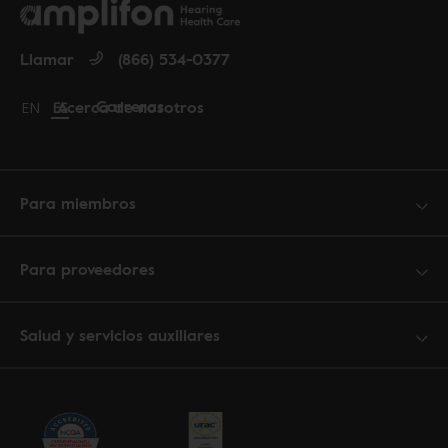
Llamar
(866) 534-0377
Carreras
Acerca de nosotros
Change language to English
EN
Cambiar idioma a español
ES
Para miembros
Para proveedores
Salud y servicios auxiliares