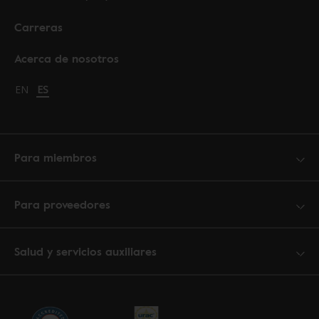
Carreras
Acerca de nosotros
Change language to English
EN
Cambiar idioma a español
ES
Para miembros
Para proveedores
Salud y servicios auxiliares