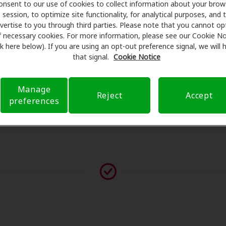
onsent to our use of cookies to collect information about your brow
programan exámenes con profesionales licenciados para eval
session, to optimize site functionality, for analytical purposes, and 
s de su consulta en Revere Health, Amplifon Hearing Health 
vertise to you through third parties. Please note that you cannot op
ara reducir sus gastos de bolsillo y de presentar una deriva
f necessary cookies. For more information, please see our Cookie No
ink here below). If you are using an opt-out preference signal, we will
eriencia de atención auditiva y liberarlo de preocupacione
that signal.
Cookie Notice
 sobre el seguro y con opciones de pago flexibles cuando es
Manage
Reject
Accept
preferences
vor contáctenos si no aparece ningún proveedor en esta ub