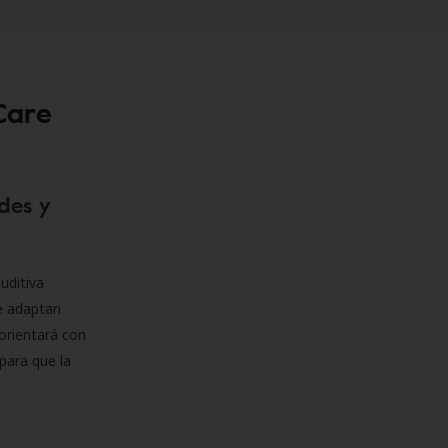
Care
des y
uditiva
se adaptan
orientará con
para que la