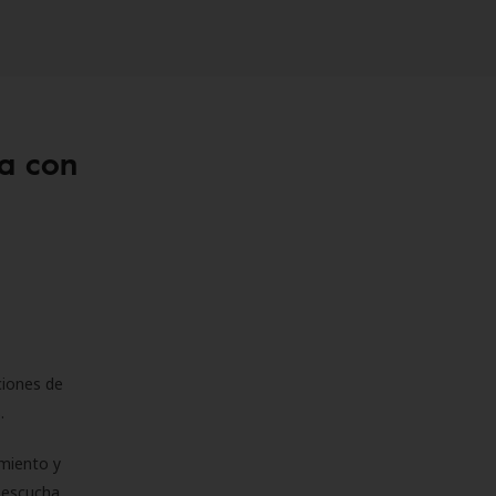
a con
ciones de
s.
miento y
e escucha