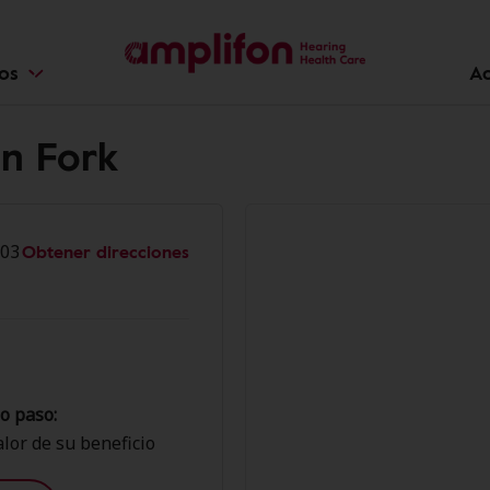
ios
Ac
an Fork
Obtener direcciones
003
o paso:
lor de su beneficio