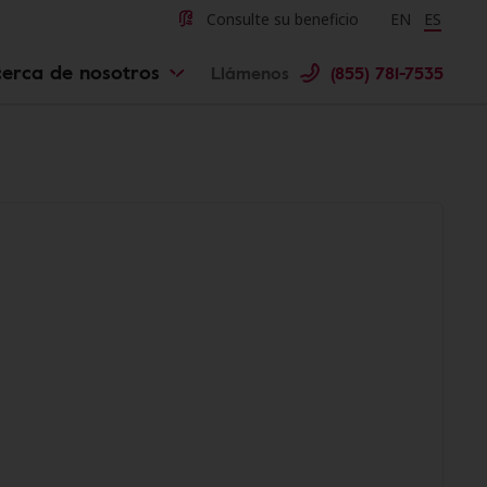
Consulte su beneficio
Change langu
EN
Cambiar 
ES
erca de nosotros
Llámenos
(855) 781-7535