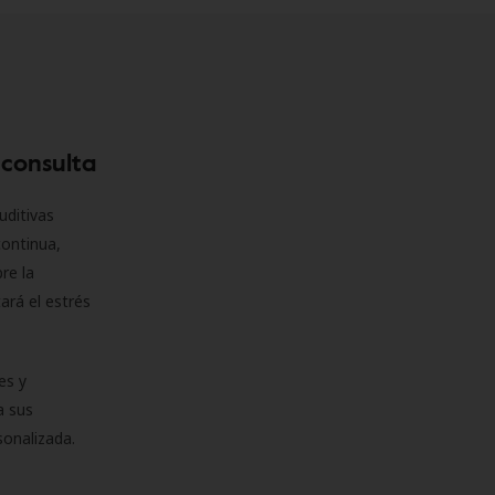
 consulta
uditivas
continua,
re la
ará el estrés
es y
a sus
sonalizada.