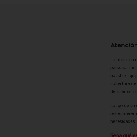
Atención
La atención d
personalizad
nuestro equip
cobertura de 
de lidiar con
Luego de su 
responderemo
necesidades. 
Sepa qué e