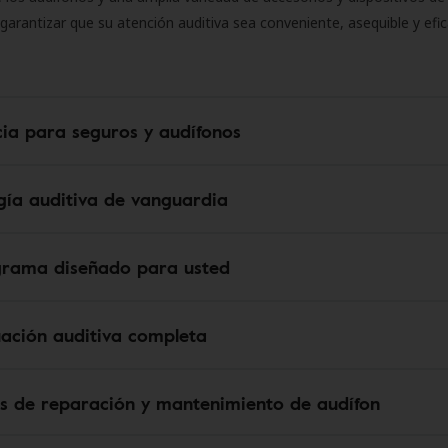
 garantizar que su atención auditiva sea conveniente, asequible y efic
cia para seguros y audífonos
gía auditiva de vanguardia
grama diseñado para usted
uación auditiva completa
os de reparación y mantenimiento de audífon