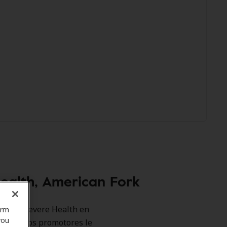
ealth, American Fork
s como Revere Health en
orm
you
. Nuestros promotores le