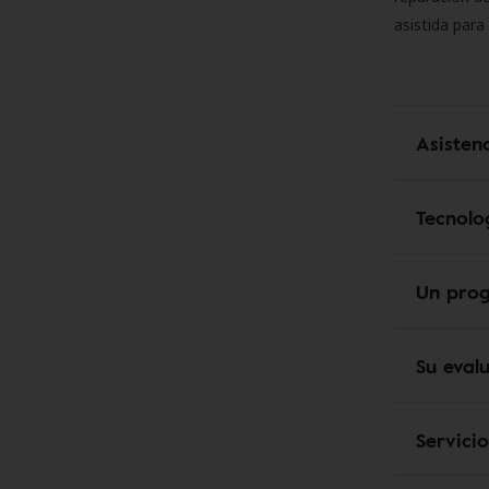
asistida para
Asisten
Tecnolo
Un pro
Su eval
Servici