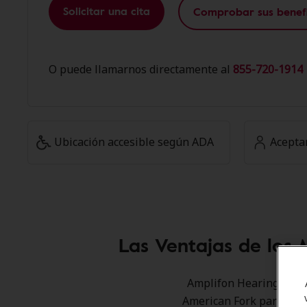
Solicitar una cita
Comprobar sus benefi
O puede llamarnos directamente al
855-720-1914 
Ubicación accesible según ADA
Acepta
Las Ventajas de los
Amplifon Hearing Healt
American Fork para ofre