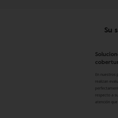
Su 
Solucion
cobertur
En nuestros p
realizan eva
perfectamente
respecto a su
atención que