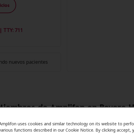
cios
| TTY: 711
ndo nuevos pacientes
 Miembros de Amplifon en Revere H
h Care se asocia con muchos planes de beneficios y clínica
Amplifon uses cookies and similar technology on its website to perf
various functions described in our Cookie Notice. By clicking accept, 
cer descuentos especiales en audífonos y atención auditiva