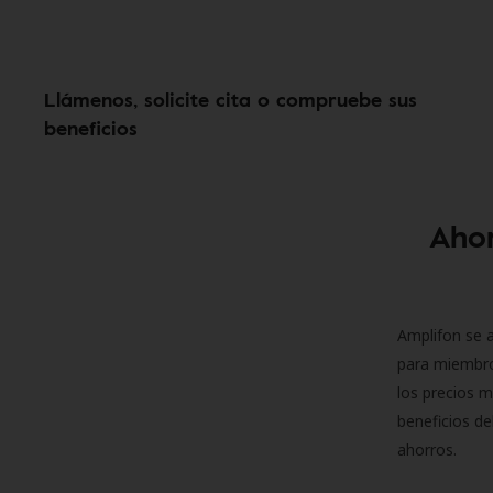
Llámenos, solicite cita o compruebe sus
beneficios
Ahor
Amplifon se a
para miembro
los precios m
beneficios de
ahorros.