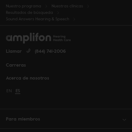
Nuestro programa
Nuestras clínicas
Resultados de búsqueda
Sound Answers Hearing & Speech
Llamar
(844) 741-2006
Carreras
Acerca de nosotros
Change language to English
EN
Cambiar idioma a español
ES
Para miembros