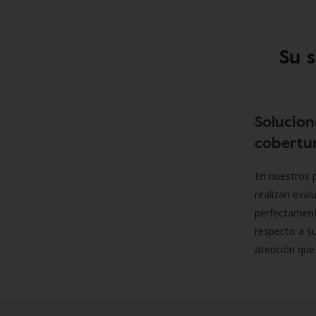
Su 
Solucion
cobertur
En nuestros p
realizan eva
perfectamente
respecto a su
atención que