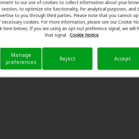
onsent to our use of cookies to collect information about your brow
session, to optimize site functionality, for analytical purposes, and 
 Care se asocia con muchos planes de beneficios y clínicas
vertise to you through third parties. Please note that you cannot op
frecer descuentos especiales en audífonos y atención auditi
f necessary cookies. For more information, please see our Cookie No
programan exámenes con profesionales licenciados para eval
ink here below). If you are using an opt-out preference signal, we will
s de su consulta en Hearing Science Of Arcadia, Amplifon He
that signal.
Cookie Notice
a de seguro para reducir sus gastos de bolsillo y de presenta
arente su experiencia de atención auditiva y liberarlo de p
Manage
Reject
Accept
guntas sobre el seguro y con opciones de pago flexibles cu
preferences