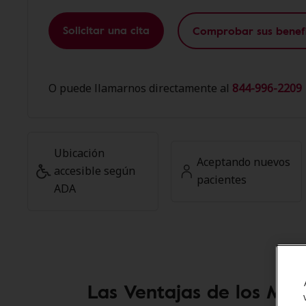
Solicitar una cita
Comprobar sus benefi
O puede llamarnos directamente al
844-996-2209 
Ubicación
Aceptando nuevos
accesible según
pacientes
ADA
Las Ventajas de los Mie