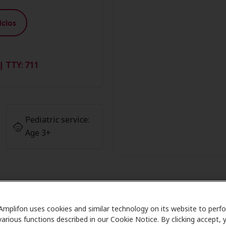
cios
| TTY: 711
Pediatric service:
Age 3+
Amplifon uses cookies and similar technology on its website to perf
mbros de Amplifon en Hearing Sci
various functions described in our Cookie Notice. By clicking accept, 