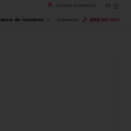
Consulte su beneficio
Change langu
EN
Cambiar 
ES
cerca de nosotros
Llámenos
(888) 615-0123