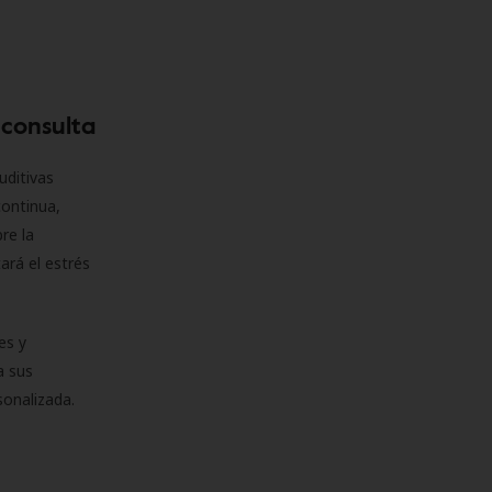
 consulta
uditivas
continua,
re la
ará el estrés
es y
a sus
sonalizada.