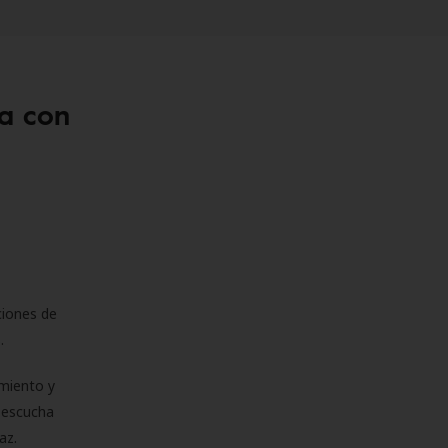
a con
ciones de
s.
miento y
e escucha
az.