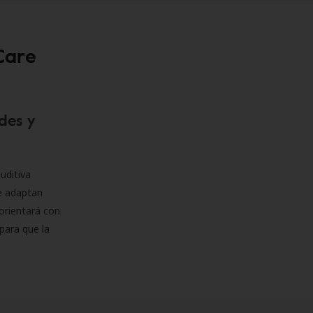
Care
des y
uditiva
se adaptan
orientará con
para que la