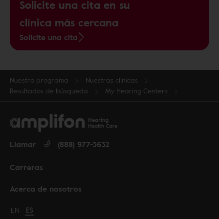
Solicite una cita en su
clínica más cercana
Solicite una cita
Nuestro programa
Nuestras clínicas
Resultados de búsqueda
My Hearing Centers
Llamar
(888) 977-3632
Carreras
Acerca de nosotros
Change language to English
EN
Cambiar idioma a español
ES