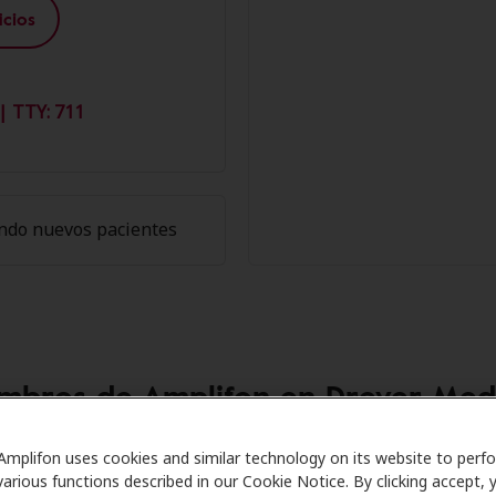
cios
| TTY: 711
ndo nuevos pacientes
embros de Amplifon en Dreyer Me
Care se asocia con muchos planes de beneficios y clínicas 
Amplifon uses cookies and similar technology on its website to perf
various functions described in our Cookie Notice. By clicking accept, 
er descuentos especiales en audífonos y atención auditiv