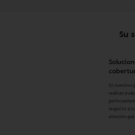
Su 
Solucion
cobertur
En nuestros p
realizan eva
perfectamente
respecto a su
atención que