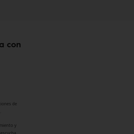
a con
ciones de
s.
miento y
e escucha