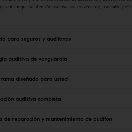
 garantizar que su atención auditiva sea conveniente, asequible y efic
cia para seguros y audífonos
gía auditiva de vanguardia
grama diseñado para usted
uación auditiva completa
os de reparación y mantenimiento de audífon