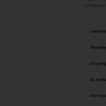
asistida para
Asisten
Tecnolo
Un pro
Su eval
Servici