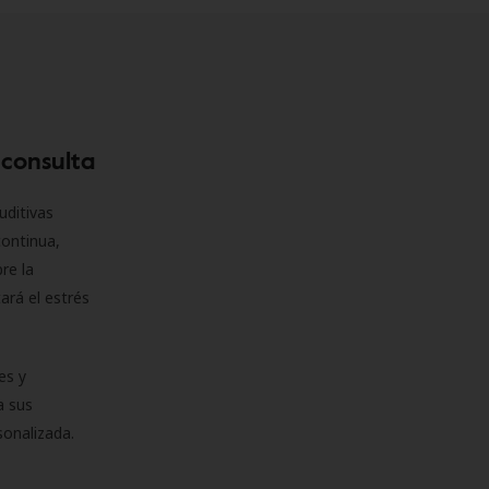
 consulta
uditivas
continua,
re la
ará el estrés
es y
a sus
sonalizada.