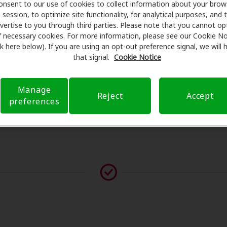
onsent to our use of cookies to collect information about your brow
programan exámenes con profesionales licenciados para eval
session, to optimize site functionality, for analytical purposes, and 
es de su consulta en Dreyer Medical Group LTD, Amplifon Hea
vertise to you through third parties. Please note that you cannot op
a de seguro para reducir sus gastos de bolsillo y de presenta
f necessary cookies. For more information, please see our Cookie No
ink here below). If you are using an opt-out preference signal, we will
arente su experiencia de atención auditiva y liberarlo de p
that signal.
Cookie Notice
guntas sobre el seguro y con opciones de pago flexibles cu
Manage
Reject
Accept
preferences
vor contáctenos si no aparece ningún proveedor en esta ub