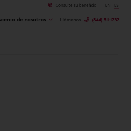
Consulte su beneficio
Change langu
EN
Cambiar 
ES
Acerca de nosotros
Llámenos
(844) 511-1232