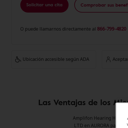
Solicitar una cita
Comprobar sus benefi
O puede llamarnos directamente al
866-799-4820 
Ubicación accesible según ADA
Acepta
Las Ventajas de los Mi
Amplifon Hearing Health 
LTD en AURORA para ofrec