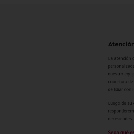
Atención
La atención d
personalizad
nuestro equip
cobertura de 
de lidiar con
Luego de su 
responderemo
necesidades. 
Sepa qué e