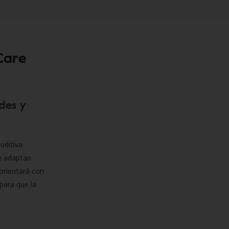
Care
des y
uditiva
se adaptan
orientará con
para que la