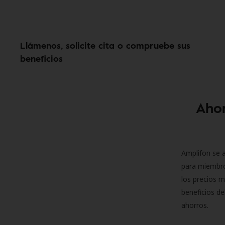
Llámenos, solicite cita o compruebe sus
beneficios
Ahor
Amplifon se a
para miembro
los precios m
beneficios de
ahorros.