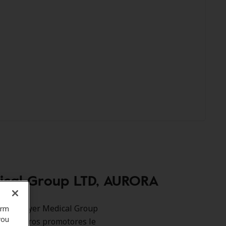
dical Group LTD, AURORA
como Dreyer Medical Group
orm
you
a. Nuestros promotores le